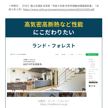
※参照元：【PDF】国土交通省 住宅局『令和４年度 住宅市場動向調査報告書』（令
和５年３月）
https://www.mlit.go.jp/report/press/content/001610299.pdf
高気密高断熱など性能
にこだわりたい
ランド・フォレスト
引用元：ランド・フォレスト
https://landforest.co.jp/