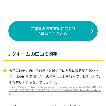
宇都宮のおすすめ住宅会社
3選はこちらから
リヴホームの口コミ評判
大手には無い自由度の高さと親切心に非常に満足度が高いで
す。本契約まで15回以上の打ち合わせを行ってくれるなんて、
中々無いんじゃないでしょうか。
引用元：Google（
https://www.google.com/maps/reviews/data=!4m5!14m4!1m3!1
m2!1s116388226016557123695!2s0x0:0x2f2888da10fd0916?hl=en-JP&shorturl=
1
）