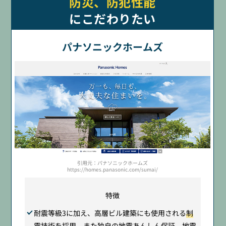
防災、防犯性能
にこだわりたい
パナソニックホームズ
引用元：パナソニックホームズ
https://homes.panasonic.com/sumai/
特徴
耐震等級3に加え、高層ビル建築にも使用される
制
震技術を採用
。また独自の地震あんしん保証。地震