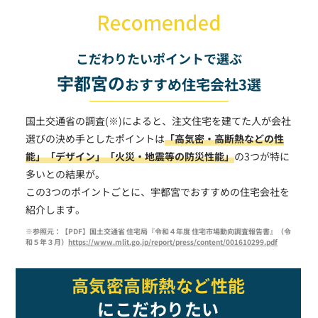
こだわりたいポイントで選ぶ
宇都宮の
おすすめ住宅会社3選
国土交通省の調査(※)によると、注文住宅を建てた人が会社
選びの決め手としたポイントは
「高気密・高断熱などの性
能」
「デザイン」
「火災・地震等の防災性能」
の3つが特に
多いとの結果が。
この3つのポイントごとに、宇都宮でおすすめの住宅会社を
紹介します。
※参照元：【PDF】国土交通省 住宅局『令和４年度 住宅市場動向調査報告書』（令
和５年３月）
https://www.mlit.go.jp/report/press/content/001610299.pdf
高気密高断熱など性能
にこだわりたい