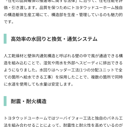
「住宅の品質確保の推進等に関する法律」に沿って、住宅性能を評
価・引き渡します。品質を保つためにトヨタウッドユーホーム独自
の構造躯体生産工場にて、構造部を生産・管理しているのも魅力的
です。
高効率の水回りと換気・通気システム
人工乾燥材と壁体内通気構造と呼ばれる壁の中で風が通過できる構
造を組み込むことで、湿気や雨水を外部へスピーディに排出できる
ようになりました。水回りはヘッダー工法(1つの分配ユニットで全
ての箇所へ給水できる工事）を採用したことで、複数の箇所で同時
に水道を使用しても水量は安定します。
耐震・耐火構造
トヨタウッドユーホームではツーバイフォー工法と独自のパネル工
法を組み合わせることによって、耐震性と耐火性を高めているのが