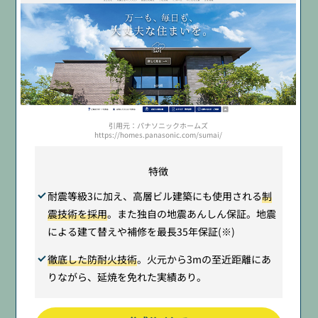
引用元：パナソニックホームズ
https://homes.panasonic.com/sumai/
特徴
耐震等級3に加え、高層ビル建築にも使用される
制
震技術を採用
。また独自の地震あんしん保証。地震
による建て替えや補修を最長35年保証(※)
徹底した防耐火技術
。火元から3mの至近距離にあ
りながら、延焼を免れた実績あり。