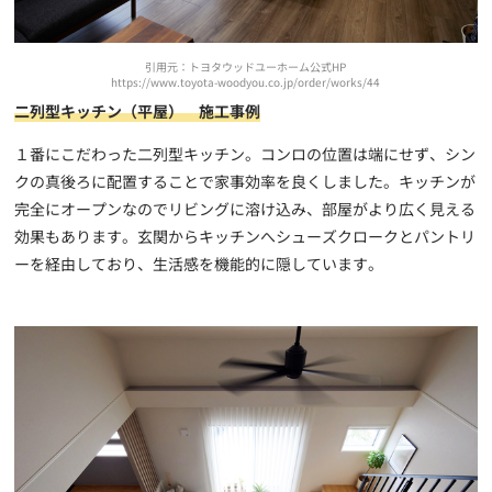
引用元：トヨタウッドユーホーム公式HP
https://www.toyota-woodyou.co.jp/order/works/44
二列型キッチン（平屋） 施工事例
１番にこだわった二列型キッチン。コンロの位置は端にせず、シン
クの真後ろに配置することで家事効率を良くしました。キッチンが
完全にオープンなのでリビングに溶け込み、部屋がより広く見える
効果もあります。玄関からキッチンへシューズクロークとパントリ
ーを経由しており、生活感を機能的に隠しています。