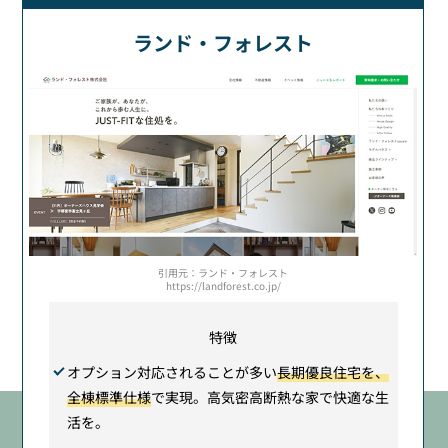
ランド・フォレスト
引用元：ランド・フォレスト
https://landforest.co.jp/
特徴
オプション対応されることが多い
長期優良住宅を、
全棟標準仕様
で実現。高気密高断熱な家で快適な生
活を。