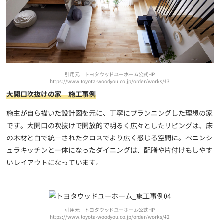
引用元：トヨタウッドユーホーム公式HP
https://www.toyota-woodyou.co.jp/order/works/43
大開口吹抜けの家 施工事例
施主が自ら描いた設計図を元に、丁寧にプランニングした理想の家
です。大開口の吹抜けで開放的で明るく広々としたリビングは、床
の木材と白で統一されたクロスでより広く感じる空間に。ペニンシ
ュラキッチンと一体になったダイニングは、配膳や片付けもしやす
いレイアウトになっています。
引用元：トヨタウッドユーホーム公式HP
https://www.toyota-woodyou.co.jp/order/works/42