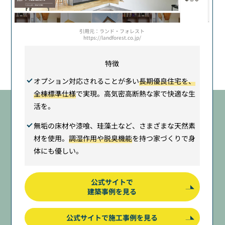
引用元：ランド・フォレスト
https://landforest.co.jp/
特徴
オプション対応されることが多い
長期優良住宅を、
全棟標準仕様
で実現。高気密高断熱な家で快適な生
活を。
無垢の床材や漆喰、珪藻土など、さまざまな天然素
材を使用。
調湿作用や脱臭機能
を持つ家づくりで身
体にも優しい。
公式サイトで
建築事例を見る
公式サイトで施工事例を見る