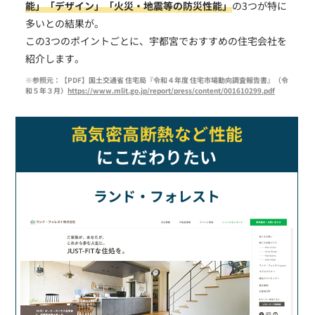
能」
「デザイン」
「火災・地震等の防災性能」
の3つが特に
多いとの結果が。
この3つのポイントごとに、宇都宮でおすすめの住宅会社を
紹介します。
※参照元：【PDF】国土交通省 住宅局『令和４年度 住宅市場動向調査報告書』（令
和５年３月）
https://www.mlit.go.jp/report/press/content/001610299.pdf
高気密高断熱など性能
にこだわりたい
ランド・フォレスト