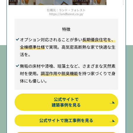
引用元：ランド・フォレスト
https://landforest.co.jp/
特徴
オプション対応されることが多い
長期優良住宅を、
全棟標準仕様
で実現。高気密高断熱な家で快適な生
活を。
無垢の床材や漆喰、珪藻土など、さまざまな天然素
材を使用。
調湿作用や脱臭機能
を持つ家づくりで身
体にも優しい。
公式サイトで
建築事例を見る
公式サイトで施工事例を見る