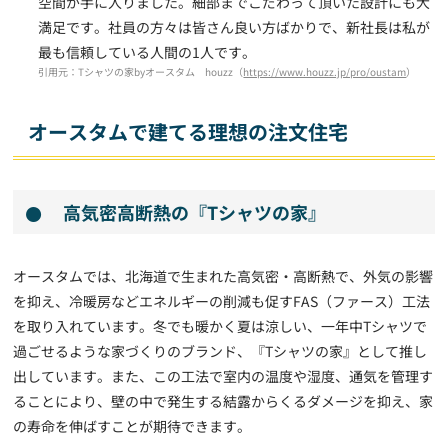
空間が手に入りました。細部までこだわって頂いた設計にも大
満足です。社員の方々は皆さん良い方ばかりで、新社長は私が
最も信頼している人間の1人です。
引用元：Tシャツの家byオースタム houzz（
https://www.houzz.jp/pro/oustam
）
オースタムで建てる理想の注文住宅
高気密高断熱の『Tシャツの家』
オースタムでは、北海道で生まれた高気密・高断熱で、外気の影響
を抑え、冷暖房などエネルギーの削減も促すFAS（ファース）工法
を取り入れています。冬でも暖かく夏は涼しい、一年中Tシャツで
過ごせるような家づくりのブランド、『Tシャツの家』として推し
出しています。また、この工法で室内の温度や湿度、通気を管理す
ることにより、壁の中で発生する結露からくるダメージを抑え、家
の寿命を伸ばすことが期待できます。