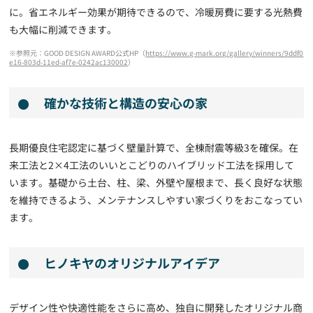
に。省エネルギー効果が期待できるので、冷暖房費に要する光熱費
も大幅に削減できます。
※参照元：GOOD DESIGN AWARD公式HP（
https://www.g-mark.org/gallery/winners/9ddf0
e16-803d-11ed-af7e-0242ac130002
）
確かな技術と構造の安心の家
長期優良住宅認定に基づく壁量計算で、全棟耐震等級3を確保。在
来工法と2×4工法のいいとこどりのハイブリッド工法を採用して
います。基礎から土台、柱、梁、外壁や屋根まで、長く良好な状態
を維持できるよう、メンテナンスしやすい家づくりをおこなってい
ます。
ヒノキヤのオリジナルアイデア
デザイン性や快適性能をさらに高め、独自に開発したオリジナル商