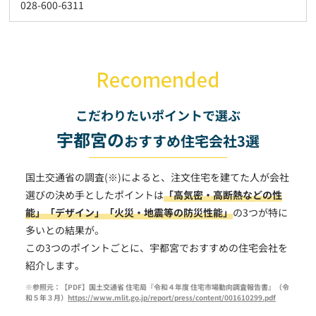
028-600-6311
こだわりたいポイントで選ぶ
宇都宮の
おすすめ住宅会社3選
国土交通省の調査(※)によると、注文住宅を建てた人が会社
選びの決め手としたポイントは
「高気密・高断熱などの性
能」
「デザイン」
「火災・地震等の防災性能」
の3つが特に
多いとの結果が。
この3つのポイントごとに、宇都宮でおすすめの住宅会社を
紹介します。
※参照元：【PDF】国土交通省 住宅局『令和４年度 住宅市場動向調査報告書』（令
和５年３月）
https://www.mlit.go.jp/report/press/content/001610299.pdf