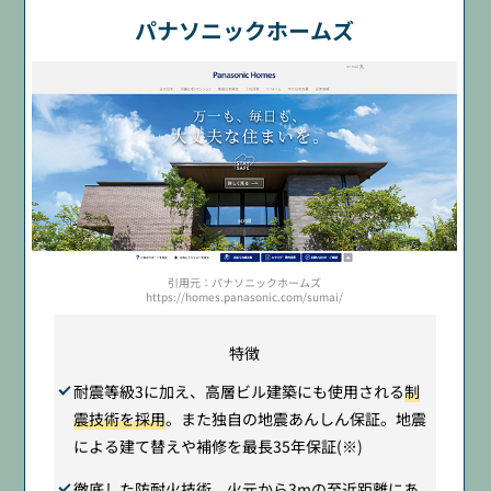
パナソニックホームズ
引用元：パナソニックホームズ
https://homes.panasonic.com/sumai/
特徴
耐震等級3に加え、高層ビル建築にも使用される
制
震技術を採用
。また独自の地震あんしん保証。地震
による建て替えや補修を最長35年保証(※)
徹底した防耐火技術
。火元から3mの至近距離にあ