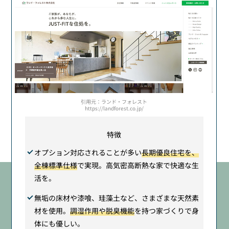
引用元：ランド・フォレスト
https://landforest.co.jp/
特徴
オプション対応されることが多い
長期優良住宅を、
全棟標準仕様
で実現。高気密高断熱な家で快適な生
活を。
無垢の床材や漆喰、珪藻土など、さまざまな天然素
材を使用。
調湿作用や脱臭機能
を持つ家づくりで身
体にも優しい。