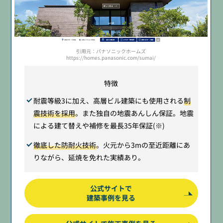
引用元：パナソニックホームズ
https://homes.panasonic.com/sumai/
特徴
耐震等級3に加え、高層ビル建築にも使用される
制
震技術を採用
。また独自の地震あんしん保証。地震
による建て替えや補修を最長35年保証(※)
徹底した防耐火技術
。火元から3mの至近距離にあ
りながら、延焼を免れた実績あり。
公式サイトで
建築事例を見る