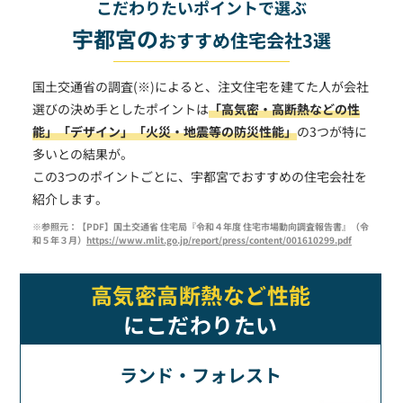
こだわりたいポイントで選ぶ
宇都宮の
おすすめ住宅会社3選
国土交通省の調査(※)によると、注文住宅を建てた人が会社
選びの決め手としたポイントは
「高気密・高断熱などの性
能」
「デザイン」
「火災・地震等の防災性能」
の3つが特に
多いとの結果が。
この3つのポイントごとに、宇都宮でおすすめの住宅会社を
紹介します。
※参照元：【PDF】国土交通省 住宅局『令和４年度 住宅市場動向調査報告書』（令
和５年３月）
https://www.mlit.go.jp/report/press/content/001610299.pdf
高気密高断熱など性能
にこだわりたい
ランド・フォレスト